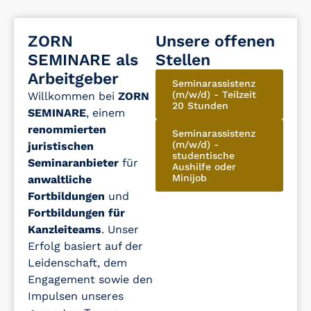
ZORN
Unsere offenen
SEMINARE als
Stellen
Arbeitgeber
Seminarassistenz
(m/w/d) - Teilzeit
Willkommen bei
ZORN
20 Stunden
SEMINARE
, einem
renommierten
Seminarassistenz
(m/w/d) -
juristischen
studentische
Seminaranbieter
für
Aushilfe oder
Minijob
anwaltliche
Fortbildungen
und
Fortbildungen für
Kanzleiteams
. Unser
Erfolg basiert auf der
Leidenschaft, dem
Engagement sowie den
Impulsen unseres