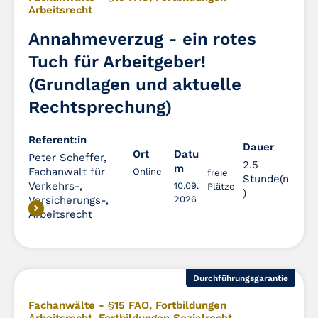
Arbeitsrecht
Annahmeverzug - ein rotes
Tuch für Arbeitgeber!
(Grundlagen und aktuelle
Rechtsprechung)
Referent:in
Dauer
Dauer
Ort
Datu
Peter Scheffer,
2.5
m
Fachanwalt für
Online
freie
Stunde(n
Verkehrs-,
10.09.
Plätze
)
Versicherungs-,
2026
Arbeitsrecht
Durchführungsgarantie
Fachanwälte - §15 FAO
,
Fortbildungen