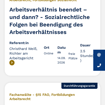
Arbeitsrecht
,
Fortbildungen Sozialrecht
Arbeitsverhältnis beendet –
und dann? - Sozialrechtliche
Folgen bei Beendigung des
Arbeitsverhältnisses
Referent:in
Dauer
Dauer
Ort
Datu
Christhard Weiß,
2.5
m
Richter am
Online
freie
Stunde(n
Arbeitsgericht
14.09.
Plätze
)
2026
Durchführungsgarantie
Fachanwälte - §15 FAO
,
Fortbildungen
Arbeitsrecht