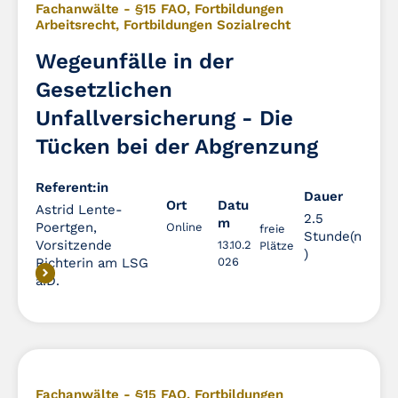
Fachanwälte - §15 FAO
,
Fortbildungen
Arbeitsrecht
,
Fortbildungen Sozialrecht
Wegeunfälle in der
Gesetzlichen
Unfallversicherung - Die
Tücken bei der Abgrenzung
Referent:in
Dauer
Dauer
Ort
Datu
Astrid Lente-
2.5
m
Poertgen,
Online
freie
Stunde(n
Vorsitzende
13.10.2
Plätze
)
Richterin am LSG
026
a.D.
Fachanwälte - §15 FAO
,
Fortbildungen