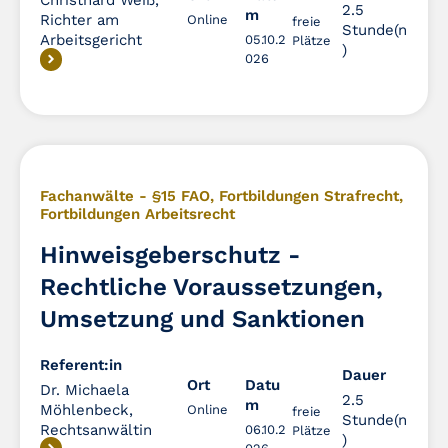
Christhard Weiß,
2.5
m
Richter am
Online
freie
Stunde(n
Arbeitsgericht
05.10.2
Plätze
)
026
Fachanwälte - §15 FAO
,
Fortbildungen Strafrecht
,
Fortbildungen Arbeitsrecht
Hinweisgeberschutz -
Rechtliche Voraussetzungen,
Umsetzung und Sanktionen
Referent:in
Dauer
Dauer
Ort
Datu
Dr. Michaela
2.5
m
Möhlenbeck,
Online
freie
Stunde(n
Rechtsanwältin
06.10.2
Plätze
)