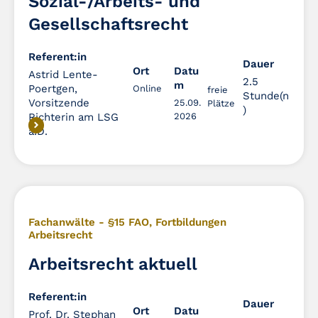
Sozial-/Arbeits- und
Gesellschaftsrecht
Referent:in
Dauer
Dauer
Ort
Datu
Astrid Lente-
2.5
m
Poertgen,
Online
freie
Stunde(n
Vorsitzende
25.09.
Plätze
)
Richterin am LSG
2026
a.D.
Fachanwälte - §15 FAO
,
Fortbildungen
Arbeitsrecht
Arbeitsrecht aktuell
Referent:in
Dauer
Dauer
Ort
Datu
Prof. Dr. Stephan