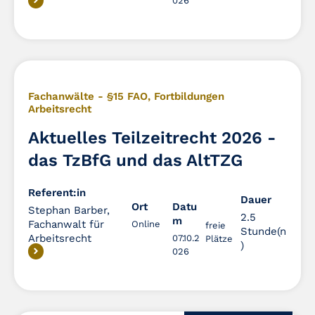
026
Fachanwälte - §15 FAO
,
Fortbildungen
Arbeitsrecht
Aktuelles Teilzeitrecht 2026 -
das TzBfG und das AltTZG
Referent:in
Dauer
Dauer
Ort
Datu
Stephan Barber,
2.5
m
Fachanwalt für
Online
freie
Stunde(n
Arbeitsrecht
07.10.2
Plätze
)
026