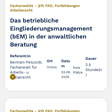
Fachanwälte - §15 FAO
,
Fortbildungen
Arbeitsrecht
Das betriebliche
Eingliederungsmanagement
(bEM) in der anwaltlichen
Beratung
Referent:in
Dauer
Dauer
Ort
Datu
Bertram Petzoldt,
2.5
m
Fachanwalt für
Online
freie
Stunde(n
Arbeits- u.
03.09.
Plätze
)
Sozialrecht
2026
Fachanwälte - §15 FAO
,
Fortbildungen