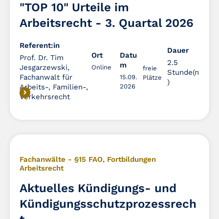
"TOP 10" Urteile im
Arbeitsrecht - 3. Quartal 2026
Referent:in
Dauer
Dauer
Ort
Datu
Prof. Dr. Tim
2.5
m
Jesgarzewski,
Online
freie
Stunde(n
Fachanwalt für
15.09.
Plätze
)
Arbeits-, Familien-,
2026
Verkehrsrecht
Fachanwälte - §15 FAO
,
Fortbildungen
Arbeitsrecht
Aktuelles Kündigungs- und
Kündigungsschutzprozessrech