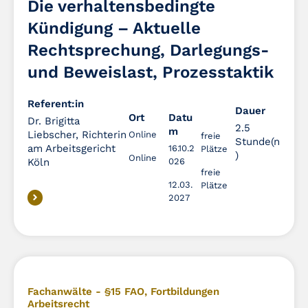
Die verhaltensbedingte
Kündigung – Aktuelle
Rechtsprechung, Darlegungs-
und Beweislast, Prozesstaktik
Referent:in
Dauer
Dauer
Ort
Datu
Dr. Brigitta
2.5
m
Liebscher, Richterin
Online
freie
Stunde(n
am Arbeitsgericht
16.10.2
Plätze
)
Online
Köln
026
freie
12.03.
Plätze
2027
Fachanwälte - §15 FAO
,
Fortbildungen
Arbeitsrecht