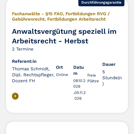
Durchführungsgarantie
Fachanwälte - §15 FAO
,
Fortbildungen RVG /
Gebührenrecht
,
Fortbildungen Arbeitsrecht
Anwaltsvergütung speziell im
Arbeitsrecht - Herbst
2 Termine
Referent:in
Dauer
Dauer
Ort
Datu
Thomas Schmidt,
5
m
Dipl. Rechtspfleger,
Online
freie
Stunde(n
Dozent FH
08.10.2
Plätze
)
026
05.11.2
026