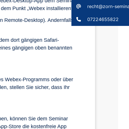
 Webex-Desktop-App dem Seminar
recht@zorn-semina
r dem Punkt „Webex installieren“.
07224655822
ein Remote-Desktop). Andernfalls
dem dort gängigen Safari-
eines gängigen oben benannten
 des Webex-Programms oder über
en, stellen Sie sicher, dass Ihr
ben, können Sie dem Seminar
App-Store die kostenfreie App