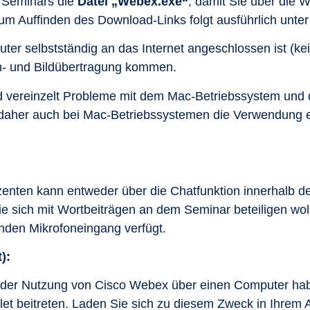
 Seminars die
Datei „Webex.exe
“
, damit Sie über die
um Auffinden des Download-Links folgt ausführlich unte
ter selbstständig an das Internet angeschlossen ist (k
n- und Bildübertragung kommen.
d vereinzelt Probleme mit dem Mac-Betriebssystem und 
 daher auch bei Mac-Betriebssystemen die Verwendung 
enten kann entweder über die Chatfunktion innerhalb
Sie sich mit Wortbeiträgen an dem Seminar beteiligen woll
nden Mikrofoneingang verfügt.
):
 der Nutzung von Cisco Webex über einen Computer ha
et beitreten. Laden Sie sich zu diesem Zweck in Ihrem 