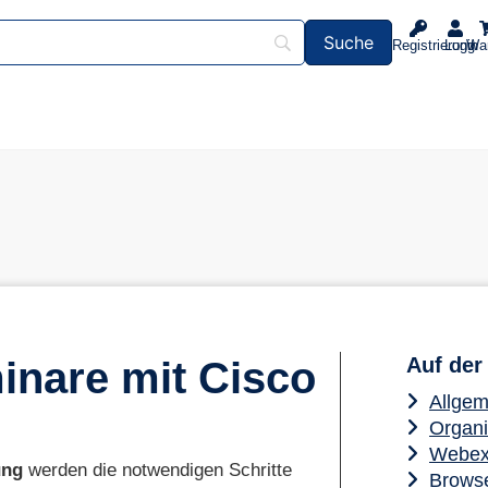
Registrierung
Login
Wa
Auf der 
inare mit Cisco
Allgem
Organi
Webex 
ung
werden die notwendigen Schritte
Brows