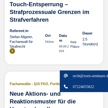
Touch-Entsperrung –
Strafprozessuale Grenzen im
Strafverfahren
Referent:in
Dauer
Dauer
Ort
Datu
Stefan Allgeier,
2.5
m
Fachanwalt für
Online
freie
Stunde(n)
Strafrecht
09.09.2
Plätze
026
Durchführungsgarantie
recht@zorn-seminare.
Fachanwälte - §15 FAO
,
Fortbildungen Strafrecht
07224655822
Neue Aktions- und
Reaktionsmuster für die