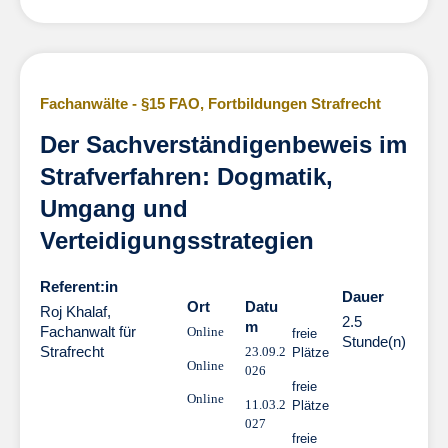
Fachanwälte - §15 FAO
,
Fortbildungen Strafrecht
Der Sachverständigenbeweis im
Strafverfahren: Dogmatik,
Umgang und
Verteidigungsstrategien
Referent:in
Dauer
Dauer
Ort
Datu
Roj Khalaf,
2.5
m
Fachanwalt für
Online
freie
Stunde(n)
Strafrecht
23.09.2
Plätze
Online
026
freie
Online
11.03.2
Plätze
027
freie