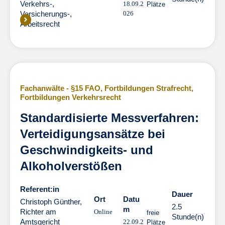
Verkehrs-,
18.09.2
Plätze
Versicherungs-,
026
Arbeitsrecht
Fachanwälte - §15 FAO
,
Fortbildungen Strafrecht
,
Fortbildungen Verkehrsrecht
Standardisierte Messverfahren:
Verteidigungsansätze bei
Geschwindigkeits- und
Alkoholverstößen
Referent:in
Dauer
Dauer
Ort
Datu
Christoph Günther,
2.5
m
Richter am
Online
freie
Stunde(n)
Amtsgericht
22.09.2
Plätze