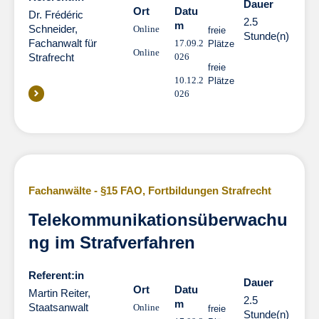
Dauer
Dauer
Ort
Datu
Dr. Frédéric
2.5
m
Schneider,
Online
freie
Stunde(n)
Fachanwalt für
17.09.2
Plätze
Online
Strafrecht
026
freie
10.12.2
Plätze
026
Fachanwälte - §15 FAO
,
Fortbildungen Strafrecht
Telekommunikationsüberwachu
ng im Strafverfahren
Referent:in
Dauer
Dauer
Ort
Datu
Martin Reiter,
2.5
m
Staatsanwalt
Online
freie
Stunde(n)