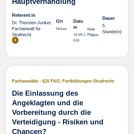
Hauptverhandlung
Referent:in
Dauer
Dauer
Ort
Datu
Dr. Thorsten Junker,
5
m
Fachanwalt für
Online
freie
Stunde(n)
Strafrecht
10.09.2
Plätze
026
Fachanwälte - §15 FAO
,
Fortbildungen Strafrecht
Die Einlassung des
Angeklagten und die
Vorbereitung durch die
Verteidigung - Risiken und
Chancen?