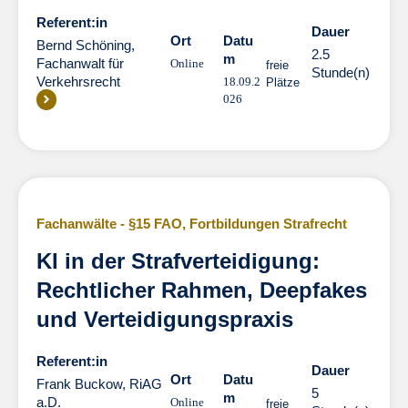
Referent:in
Dauer
Dauer
Ort
Datu
Bernd Schöning,
2.5
m
Fachanwalt für
Online
freie
Stunde(n)
Verkehrsrecht
18.09.2
Plätze
026
Fachanwälte - §15 FAO
,
Fortbildungen Strafrecht
KI in der Strafverteidigung:
Rechtlicher Rahmen, Deepfakes
und Verteidigungspraxis
Referent:in
Dauer
Dauer
Ort
Datu
Frank Buckow, RiAG
5
m
a.D.
Online
freie