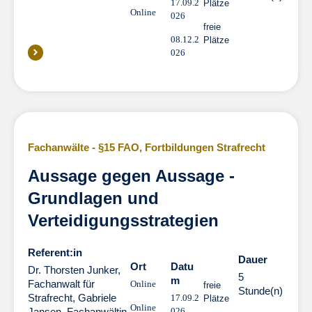
17.09.2
Plätze
Online
026
freie
08.12.2
Plätze
026
Fachanwälte - §15 FAO
,
Fortbildungen Strafrecht
Aussage gegen Aussage -
Grundlagen und
Verteidigungsstrategien
Referent:in
Dauer
Dauer
Ort
Datu
Dr. Thorsten Junker,
5
m
Fachanwalt für
Online
freie
Stunde(n)
Strafrecht
,
Gabriele
17.09.2
Plätze
Online
Jansen, Fachanwältin
026