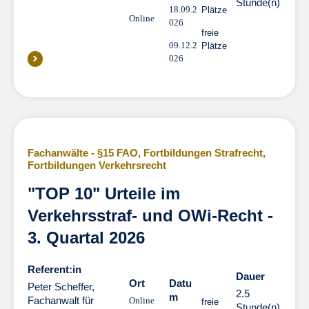
Stunde(n)
18.09.2
Plätze
Online
026
freie
09.12.2
Plätze
026
Fachanwälte - §15 FAO
,
Fortbildungen Strafrecht
,
Fortbildungen Verkehrsrecht
"TOP 10" Urteile im
Verkehrsstraf- und OWi-Recht -
3. Quartal 2026
Referent:in
Dauer
Dauer
Ort
Datu
Peter Scheffer,
2.5
m
Fachanwalt für
Online
freie
Stunde(n)