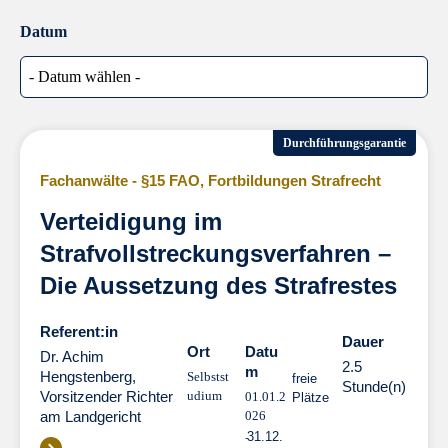
Datum
Durchführungsgarantie
Fachanwälte - §15 FAO
,
Fortbildungen Strafrecht
Verteidigung im
Strafvollstreckungsverfahren –
Die Aussetzung des Strafrestes
Referent:in
Dauer
Dauer
Ort
Datu
Dr. Achim
2.5
m
Hengstenberg,
Selbstst
freie
Stunde(n)
Vorsitzender Richter
udium
01.01.2
Plätze
am Landgericht
026
31.12.