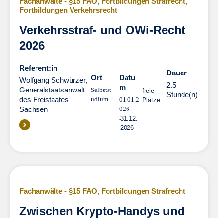
Fachanwälte - §15 FAO
,
Fortbildungen Strafrecht
,
Fortbildungen Verkehrsrecht
Verkehrsstraf- und OWi-Recht
2026
Referent:in
Dauer
Dauer
Ort
Datu
Wolfgang Schwürzer,
2.5
m
Generalstaatsanwalt
Selbstst
freie
Stunde(n)
des Freistaates
udium
01.01.2
Plätze
Sachsen
026
31.12.
2026
Fachanwälte - §15 FAO
,
Fortbildungen Strafrecht
Zwischen Krypto-Handys und