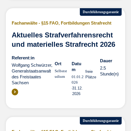
Durchführungsgarantie
Fachanwälte - §15 FAO
,
Fortbildungen Strafrecht
Aktuelles Strafverfahrensrecht
und materielles Strafrecht 2026
Referent:in
Dauer
Dauer
Ort
Datu
Wolfgang Schwürzer,
2.5
m
Generalstaatsanwalt
Selbstst
freie
Stunde(n)
des Freistaates
udium
01.01.2
Plätze
Sachsen
026
31.12.
2026
Durchführungsgarantie