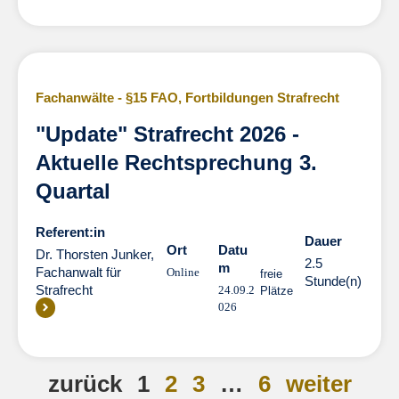
Fachanwälte - §15 FAO
,
Fortbildungen Strafrecht
"Update" Strafrecht 2026 -
Aktuelle Rechtsprechung 3.
Quartal
Referent:in
Dauer
Dauer
Ort
Datu
Dr. Thorsten Junker,
2.5
m
Fachanwalt für
Online
freie
Stunde(n)
Strafrecht
24.09.2
Plätze
026
zurück
1
2
3
…
6
weiter