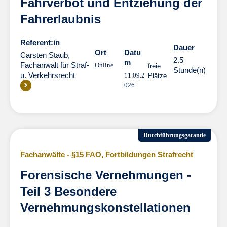
Fahrverbot und Entziehung der
Fahrerlaubnis
Referent:in
Dauer
Dauer
Ort
Datu
Carsten Staub,
2.5
m
Fachanwalt für Straf-
Online
freie
Stunde(n)
u. Verkehrsrecht
11.09.2
Plätze
026
Durchführungsgarantie
Fachanwälte - §15 FAO
,
Fortbildungen Strafrecht
Forensische Vernehmungen -
Teil 3 Besondere
Vernehmungskonstellationen