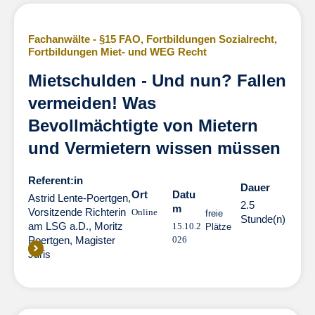
Fachanwälte - §15 FAO
,
Fortbildungen Sozialrecht
,
Fortbildungen Miet- und WEG Recht
Mietschulden - Und nun? Fallen
vermeiden! Was
Bevollmächtigte von Mietern
und Vermietern wissen müssen
Referent:in
Dauer
Dauer
Ort
Datu
Astrid Lente-Poertgen,
2.5
m
Vorsitzende Richterin
Online
freie
Stunde(n)
am LSG a.D.
,
Moritz
15.10.2
Plätze
Poertgen, Magister
026
Juris