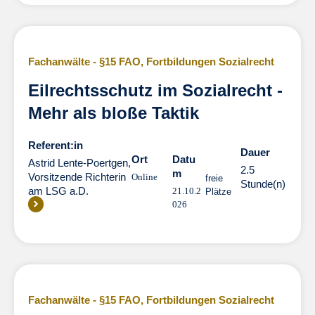
Fachanwälte - §15 FAO
,
Fortbildungen Sozialrecht
Eilrechtsschutz im Sozialrecht -
Mehr als bloße Taktik
Referent:in
Dauer
Dauer
Ort
Datu
Astrid Lente-Poertgen,
2.5
m
Vorsitzende Richterin
Online
freie
Stunde(n)
am LSG a.D.
21.10.2
Plätze
026
Fachanwälte - §15 FAO
,
Fortbildungen Sozialrecht