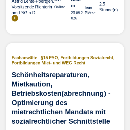
Astrid Lente-Poertgen,
2.5
m
Vorsitzende Richterin
Online
freie
Stunde(n)
am LSG a.D.
25.09.2
Plätze
026
Fachanwälte - §15 FAO
,
Fortbildungen Sozialrecht
,
Fortbildungen Miet- und WEG Recht
Schönheitsreparaturen,
Mietkaution,
Betriebskosten(abrechnung) -
Optimierung des
mietrechtlichen Mandats mit
sozialrechtlicher Schnittstelle