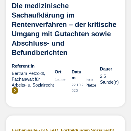
Die medizinische
Sachaufklärung im
Rentenverfahren – der kritische
Umgang mit Gutachten sowie
Abschluss- und
Befundberichten
Referent:in
Dauer
Dauer
Ort
Datu
Bertram Petzoldt,
2.5
m
Fachanwalt für
Online
freie
Stunde(n)
Arbeits- u. Sozialrecht
22.10.2
Plätze
026
Fachanwälte - §15 FAO
,
Fortbildungen Sozialrecht