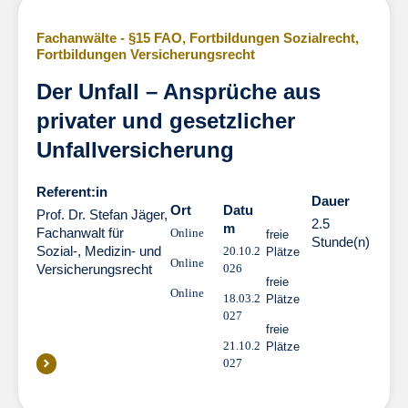
Fachanwälte - §15 FAO
,
Fortbildungen Sozialrecht
,
Fortbildungen Versicherungsrecht
Der Unfall – Ansprüche aus
privater und gesetzlicher
Unfallversicherung
Referent:in
Dauer
Dauer
Ort
Datu
Prof. Dr. Stefan Jäger,
2.5
m
Fachanwalt für
Online
freie
Stunde(n)
Sozial-, Medizin- und
20.10.2
Plätze
Online
Versicherungsrecht
026
freie
Online
18.03.2
Plätze
027
freie
21.10.2
Plätze
027