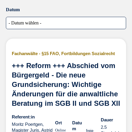
Datum
Fachanwälte - §15 FAO
,
Fortbildungen Sozialrecht
+++ Reform +++ Abschied vom
Bürgergeld - Die neue
Grundsicherung: Wichtige
Änderungen für die anwaltliche
Beratung im SGB II und SGB XII
Referent:in
Dauer
Dauer
Ort
Datu
Moritz Poertgen,
2.5
m
Magister Juris
,
Astrid
Online
freie