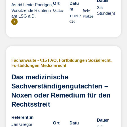
Dauer
Dauer
Ort
Datu
Astrid Lente-Poertgen,
2.5
m
Vorsitzende Richterin
Online
freie
Stunde(n)
am LSG a.D.
15.09.2
Plätze
026
Fachanwälte - §15 FAO
,
Fortbildungen Sozialrecht
,
Fortbildungen Medizinrecht
Das medizinische
Sachverständigengutachten –
Noxen oder Remedium für den
Rechtsstreit
Referent:in
Dauer
Dauer
Ort
Datu
Jan Gregor