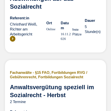
Sozialrecht
Referent:in
Dauer
Dauer
Ort
Datu
Christhard Weiß,
5
m
Richter am
Online
freie
Stunde(n)
Arbeitsgericht
16.11.2
Plätze
026
Fachanwälte - §15 FAO
,
Fortbildungen RVG /
Gebührenrecht
,
Fortbildungen Sozialrecht
Anwaltsvergütung speziell im
Sozialrecht - Herbst
2 Termine