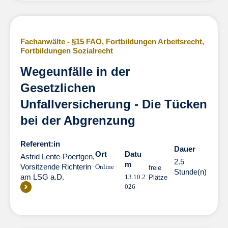
Fachanwälte - §15 FAO
,
Fortbildungen Arbeitsrecht
,
Fortbildungen Sozialrecht
Wegeunfälle in der
Gesetzlichen
Unfallversicherung - Die Tücken
bei der Abgrenzung
Referent:in
Dauer
Dauer
Ort
Datu
Astrid Lente-Poertgen,
2.5
m
Vorsitzende Richterin
Online
freie
Stunde(n)
am LSG a.D.
13.10.2
Plätze
026