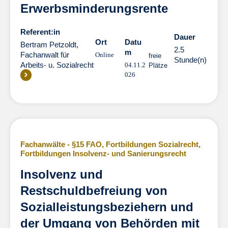
Erwerbsminderungsrente
Referent:in
Dauer
Dauer
Ort
Datu
Bertram Petzoldt,
2.5
m
Fachanwalt für
Online
freie
Stunde(n)
Arbeits- u. Sozialrecht
04.11.2
Plätze
026
Fachanwälte - §15 FAO
,
Fortbildungen Sozialrecht
,
Fortbildungen Insolvenz- und Sanierungsrecht
Insolvenz und
Restschuldbefreiung von
Sozialleistungsbeziehern und
der Umgang von Behörden mit