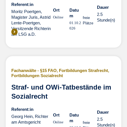
Referent:in
Dauer
Dauer
Ort
Datu
Moritz Poertgen,
2.5
m
Magister Juris
,
Astrid
Online
freie
Stunde(n)
Lente-Poertgen,
01.10.2
Plätze
Vorsitzende Richterin
026
am LSG a.D.
Fachanwälte - §15 FAO
,
Fortbildungen Strafrecht
,
Fortbildungen Sozialrecht
Straf- und OWi-Tatbestände im
Sozialrecht
Referent:in
Dauer
Dauer
Ort
Datu
Georg Hein, Richter
2.5
m
am Amtsgericht
Online
freie
Stunde(n)