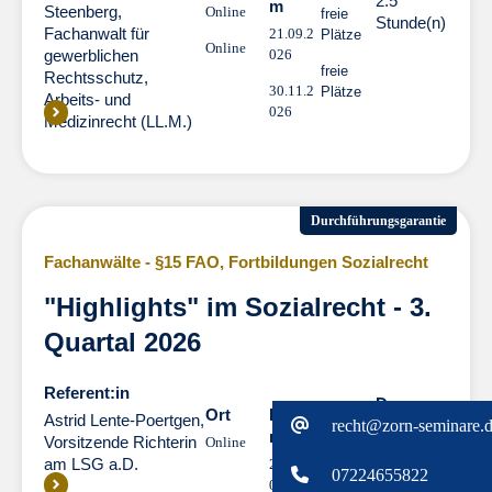
2.5
m
Steenberg,
Online
freie
Stunde(n)
Fachanwalt für
21.09.2
Plätze
Online
gewerblichen
026
freie
Rechtsschutz,
30.11.2
Plätze
Arbeits- und
026
Medizinrecht (LL.M.)
Durchführungsgarantie
Fachanwälte - §15 FAO
,
Fortbildungen Sozialrecht
"Highlights" im Sozialrecht - 3.
Quartal 2026
Referent:in
Dauer
Dauer
Ort
Datu
Astrid Lente-Poertgen,
recht@zorn-seminare.
2.5
m
Vorsitzende Richterin
Online
freie
Stunde(n)
am LSG a.D.
22.09.2
Plätze
07224655822
026