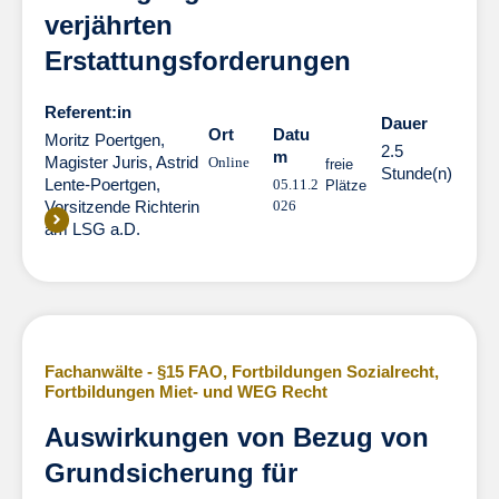
verjährten
Erstattungsforderungen
Referent:in
Dauer
Dauer
Ort
Datu
Moritz Poertgen,
2.5
m
Magister Juris
,
Astrid
Online
freie
Stunde(n)
Lente-Poertgen,
05.11.2
Plätze
Vorsitzende Richterin
026
am LSG a.D.
Fachanwälte - §15 FAO
,
Fortbildungen Sozialrecht
,
Fortbildungen Miet- und WEG Recht
Auswirkungen von Bezug von
Grundsicherung für