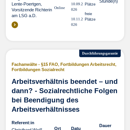
Stunde(n)
Lente-Poertgen,
10.09.2
Plätze
Online
Vorsitzende Richterin
026
freie
am LSG a.D.
10.11.2
Plätze
026
Durchführungsgarantie
Fachanwälte - §15 FAO
,
Fortbildungen Arbeitsrecht
,
Fortbildungen Sozialrecht
Arbeitsverhältnis beendet – und
dann? - Sozialrechtliche Folgen
bei Beendigung des
Arbeitsverhältnisses
Referent:in
Dauer
Dauer
Ort
Datu
Christhard Weiß,