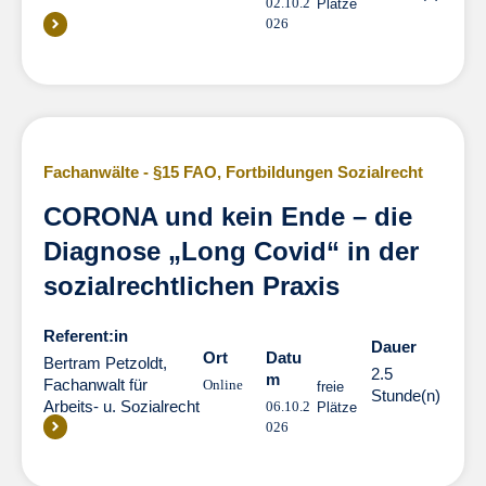
02.10.2
Plätze
026
Fachanwälte - §15 FAO
,
Fortbildungen Sozialrecht
CORONA und kein Ende – die
Diagnose „Long Covid“ in der
sozialrechtlichen Praxis
Referent:in
Dauer
Dauer
Ort
Datu
Bertram Petzoldt,
2.5
m
Fachanwalt für
Online
freie
Stunde(n)
Arbeits- u. Sozialrecht
06.10.2
Plätze
026