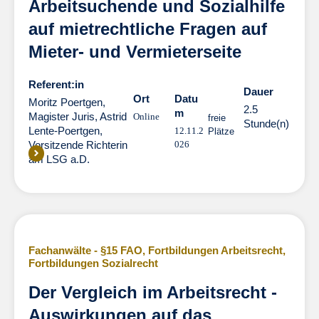
Arbeitsuchende und Sozialhilfe
auf mietrechtliche Fragen auf
Mieter- und Vermieterseite
Referent:in
Dauer
Dauer
Ort
Datu
Moritz Poertgen,
2.5
m
Magister Juris
,
Astrid
Online
freie
Stunde(n)
Lente-Poertgen,
12.11.2
Plätze
Vorsitzende Richterin
026
am LSG a.D.
Fachanwälte - §15 FAO
,
Fortbildungen Arbeitsrecht
,
Fortbildungen Sozialrecht
Der Vergleich im Arbeitsrecht -
Auswirkungen auf das