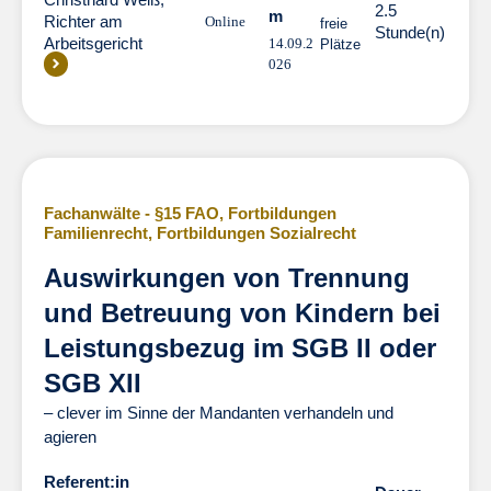
2.5
m
Richter am
Online
freie
Stunde(n)
Arbeitsgericht
14.09.2
Plätze
026
Fachanwälte - §15 FAO
,
Fortbildungen
Familienrecht
,
Fortbildungen Sozialrecht
Auswirkungen von Trennung
und Betreuung von Kindern bei
Leistungsbezug im SGB II oder
SGB XII
– clever im Sinne der Mandanten verhandeln und
agieren
Referent:in