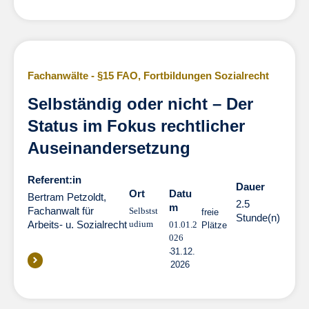
Fachanwälte - §15 FAO
,
Fortbildungen Sozialrecht
Selbständig oder nicht – Der
Status im Fokus rechtlicher
Auseinandersetzung
Referent:in
Dauer
Dauer
Ort
Datu
Bertram Petzoldt,
2.5
m
Fachanwalt für
Selbstst
freie
Stunde(n)
Arbeits- u. Sozialrecht
udium
01.01.2
Plätze
026
31.12.
2026