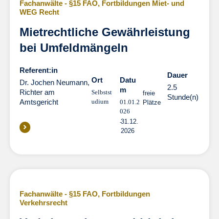
Fachanwälte - §15 FAO
,
Fortbildungen Miet- und
WEG Recht
Mietrechtliche Gewährleistung
bei Umfeldmängeln
Referent:in
Dauer
Dauer
Ort
Datu
Dr. Jochen Neumann,
2.5
m
Richter am
Selbstst
freie
Stunde(n)
Amtsgericht
udium
01.01.2
Plätze
026
31.12.
2026
Fachanwälte - §15 FAO
,
Fortbildungen
Verkehrsrecht