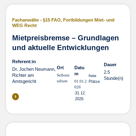
Fachanwälte - §15 FAO
,
Fortbildungen Miet- und
WEG Recht
Mietpreisbremse – Grundlagen
und aktuelle Entwicklungen
Referent:in
Dauer
Dauer
Ort
Datu
Dr. Jochen Neumann,
2.5
m
Richter am
Selbstst
freie
Stunde(n)
Amtsgericht
udium
01.01.2
Plätze
026
31.12.
2026