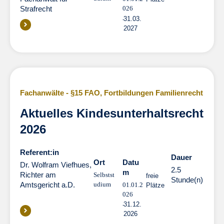
Strafrecht
026
31.03.
2027
Fachanwälte - §15 FAO
,
Fortbildungen Familienrecht
Aktuelles Kindesunterhaltsrecht
2026
Referent:in
Dauer
Dauer
Ort
Datu
Dr. Wolfram Viefhues,
2.5
m
Richter am
Selbstst
freie
Stunde(n)
Amtsgericht a.D.
udium
01.01.2
Plätze
026
31.12.
2026