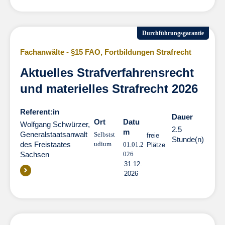
Durchführungsgarantie
Fachanwälte - §15 FAO
,
Fortbildungen Strafrecht
Aktuelles Strafverfahrensrecht
und materielles Strafrecht 2026
Referent:in
Dauer
Dauer
Ort
Datu
Wolfgang Schwürzer,
2.5
m
Generalstaatsanwalt
Selbstst
freie
Stunde(n)
des Freistaates
udium
01.01.2
Plätze
Sachsen
026
31.12.
2026