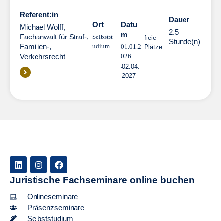
Referent:in
Dauer
Dauer
Ort
Datu
Michael Wolff,
2.5
m
Fachanwalt für Straf-,
Selbstst
freie
Stunde(n)
Familien-,
udium
01.01.2
Plätze
Verkehrsrecht
026
02.04.
2027
Juristische Fachseminare online buchen
Onlineseminare
Präsenzseminare
Selbststudium