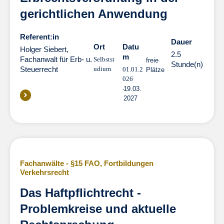
gerichtlichen Anwendung
Referent:in
Dauer
Dauer
Ort
Datu
Holger Siebert,
2.5
m
Fachanwalt für Erb- u.
Selbstst
freie
Stunde(n)
Steuerrecht
udium
01.01.2
Plätze
026
19.03.
2027
Fachanwälte - §15 FAO
,
Fortbildungen
Verkehrsrecht
Das Haftpflichtrecht -
Problemkreise und aktuelle