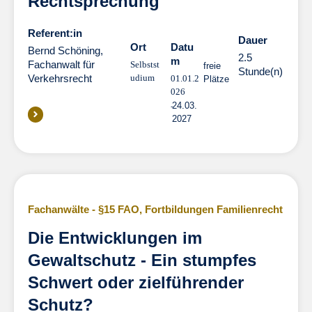
Rechtsprechung
Referent:in
Dauer
Dauer
Ort
Datu
Bernd Schöning,
2.5
m
Fachanwalt für
Selbstst
freie
Stunde(n)
Verkehrsrecht
udium
01.01.2
Plätze
026
24.03.
2027
Fachanwälte - §15 FAO
,
Fortbildungen Familienrecht
Die Entwicklungen im
Gewaltschutz - Ein stumpfes
Schwert oder zielführender
Schutz?