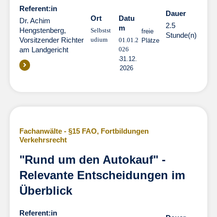
Referent:in
Dauer
Dauer
Ort
Datu
Dr. Achim
2.5
m
Hengstenberg,
Selbstst
freie
Stunde(n)
Vorsitzender Richter
udium
01.01.2
Plätze
am Landgericht
026
31.12.
2026
Fachanwälte - §15 FAO
,
Fortbildungen
Verkehrsrecht
"Rund um den Autokauf" -
Relevante Entscheidungen im
Überblick
Referent:in