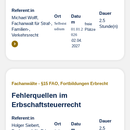
Referent:in
Dauer
Dauer
Ort
Datu
Michael Wolff,
2.5
m
Fachanwalt für Straf-,
Selbstst
freie
Stunde(n)
Familien-,
udium
01.01.2
Plätze
Verkehrsrecht
026
02.04.
2027
Fachanwälte - §15 FAO
,
Fortbildungen Erbrecht
Fehlerquellen im
Erbschaftsteuerrecht
Referent:in
Dauer
Dauer
Ort
Datu
Holger Siebert,
2.5
m