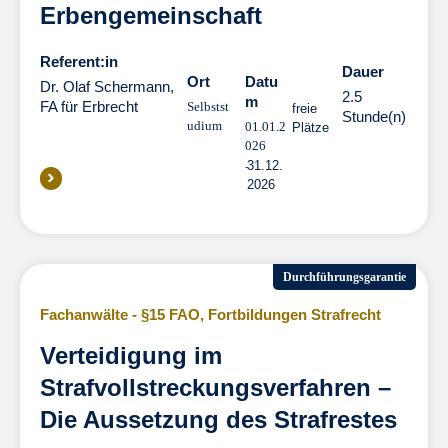
Erbengemeinschaft
Referent:in
Dauer
Dauer
Ort
Datu
Dr. Olaf Schermann,
2.5
m
FA für Erbrecht
Selbstst
freie
Stunde(n)
udium
01.01.2
Plätze
026
31.12.
2026
Durchführungsgarantie
Fachanwälte - §15 FAO
,
Fortbildungen Strafrecht
Verteidigung im
Strafvollstreckungsverfahren –
Die Aussetzung des Strafrestes