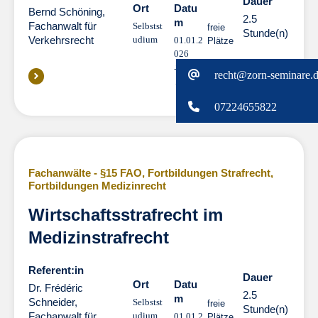
Dauer
Dauer
Ort
Datu
Bernd Schöning,
2.5
m
Fachanwalt für
Selbstst
freie
Stunde(n)
Verkehrsrecht
udium
01.01.2
Plätze
026
31.12.
recht@zorn-seminare.
2026
07224655822
Fachanwälte - §15 FAO
,
Fortbildungen Strafrecht
,
Fortbildungen Medizinrecht
Wirtschaftsstrafrecht im
Medizinstrafrecht
Referent:in
Dauer
Dauer
Ort
Datu
Dr. Frédéric
2.5
m
Schneider,
Selbstst
freie
Stunde(n)
Fachanwalt für
udium
01.01.2
Plätze