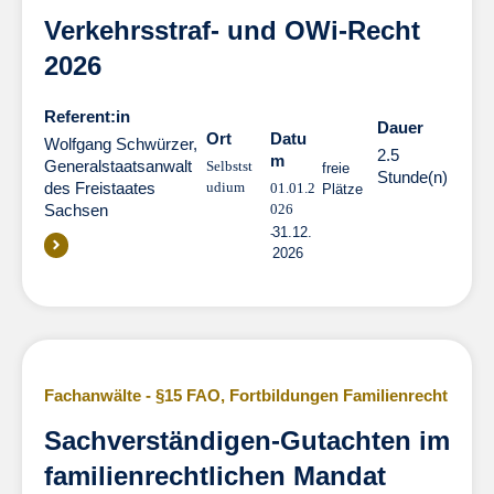
Verkehrsstraf- und OWi-Recht
2026
Referent:in
Dauer
Dauer
Ort
Datu
Wolfgang Schwürzer,
2.5
m
Generalstaatsanwalt
Selbstst
freie
Stunde(n)
des Freistaates
udium
01.01.2
Plätze
Sachsen
026
31.12.
2026
Fachanwälte - §15 FAO
,
Fortbildungen Familienrecht
Sachverständigen-Gutachten im
familienrechtlichen Mandat