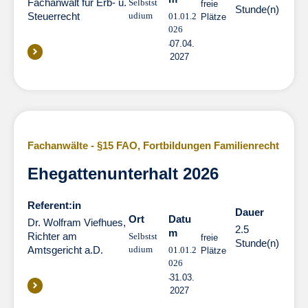
Fachanwalt für Erb- u.
Selbstst
freie
Stunde(n)
Steuerrecht
udium
01.01.2
Plätze
026
07.04.
2027
Fachanwälte - §15 FAO
,
Fortbildungen Familienrecht
Ehegattenunterhalt 2026
Referent:in
Dauer
Dauer
Ort
Datu
Dr. Wolfram Viefhues,
2.5
m
Richter am
Selbstst
freie
Stunde(n)
Amtsgericht a.D.
udium
01.01.2
Plätze
026
31.03.
2027