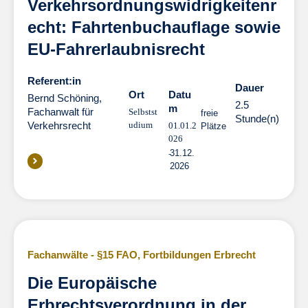
Verkehrsordnungswidrigkeitenr
echt: Fahrtenbuchauflage sowie
EU-Fahrerlaubnisrecht
Referent:in
Dauer
Dauer
Ort
Datu
Bernd Schöning,
2.5
m
Fachanwalt für
Selbstst
freie
Stunde(n)
Verkehrsrecht
udium
01.01.2
Plätze
026
31.12.
2026
Fachanwälte - §15 FAO
,
Fortbildungen Erbrecht
Die Europäische
Erbrechtsverordnung in der