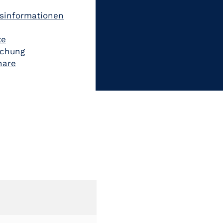
gsinformationen
te
uchung
nare