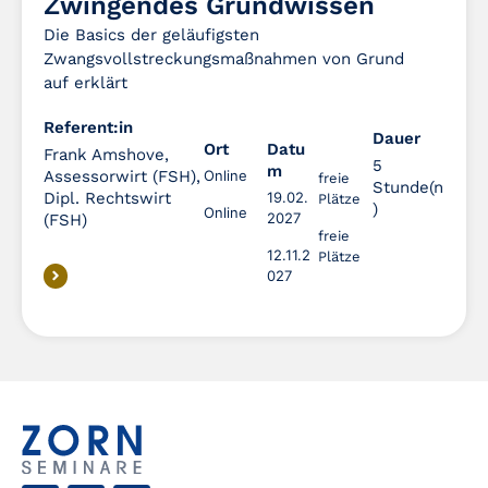
Zwingendes Grundwissen
Die Basics der geläufigsten
Zwangsvollstreckungsmaßnahmen von Grund
auf erklärt
Referent:in
Dauer
Dauer
Ort
Datu
Frank Amshove,
5
m
Assessorwirt (FSH),
Online
freie
Stunde(n
Dipl. Rechtswirt
19.02.
Plätze
)
Online
2027
(FSH)
freie
12.11.2
Plätze
027