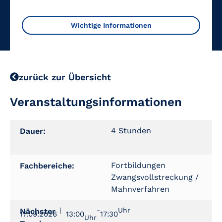
Wichtige Informationen
zurück zur Übersicht
Veranstaltungsinformationen
4 Stunden
Dauer:
Fortbildungen
Fachbereiche:
Zwangsvollstreckung /
Mahnverfahren
|
-
Uhr
Nächster
17.09.2026
13:00
17:30
Uhr