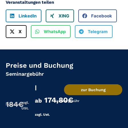
Veranstaltungen teilen
LinkedIn
XING
Facebook
X
WhatsApp
Telegram
Preise und Buchung
Seminargebühr
|
zur Buchung
174,80€
ab
Seminargebühr
184€
zzgl.
USt.
zzgl. Ust.