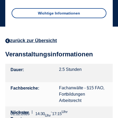
Wichtige Informationen
zurück zur Übersicht
Veranstaltungsinformationen
2.5 Stunden
Dauer:
Fachanwälte - §15 FAO
,
Fachbereiche:
Fortbildungen
Arbeitsrecht
|
-
Uhr
Nächster
01.12.2026
14:30
17:15
Uhr