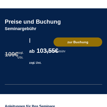
Preise und Buchung
Seminargebühr
|
zur Buchung
103,55€
ab
Seminargebühr
109€
zzgl.
USt.
zzgl. Ust.
Anleitungen für Ihre Seminare