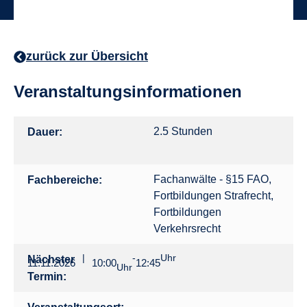
zurück zur Übersicht
Veranstaltungsinformationen
2.5 Stunden
Dauer:
Fachanwälte - §15 FAO
,
Fachbereiche:
Fortbildungen Strafrecht
,
Fortbildungen
Verkehrsrecht
|
-
Uhr
Nächster
11.11.2026
10:00
12:45
Uhr
Termin: