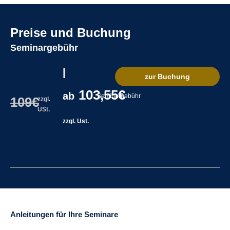
Preise und Buchung
Seminargebühr
|
zur Buchung
103,55€
ab
Seminargebühr
109€
zzgl.
USt.
zzgl. Ust.
Anleitungen für Ihre Seminare