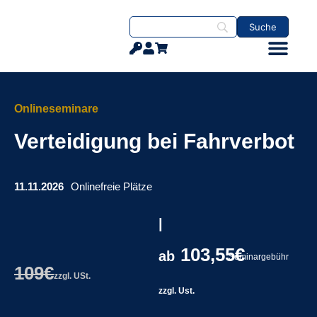
Onlineseminare
Verteidigung bei Fahrverbot
11.11.2026
Online
freie Plätze
|
103,55€
ab
Seminargebühr
109€
zzgl. USt.
zzgl. Ust.