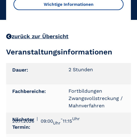
Wichtige Informationen
zurück zur Übersicht
Veranstaltungsinformationen
2 Stunden
Dauer:
Fortbildungen
Fachbereiche:
Zwangsvollstreckung /
Mahnverfahren
|
-
Uhr
Nächster
20.11.2026
09:00
11:15
Uhr
Termin: