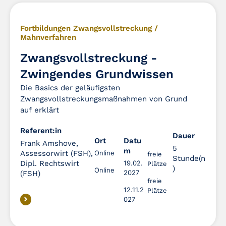
Fortbildungen Zwangsvollstreckung /
Mahnverfahren
Zwangsvollstreckung -
Zwingendes Grundwissen
Die Basics der geläufigsten
Zwangsvollstreckungsmaßnahmen von Grund
auf erklärt
Referent:in
Dauer
Dauer
Ort
Datu
Frank Amshove,
5
m
Assessorwirt (FSH),
Online
freie
Stunde(n
Dipl. Rechtswirt
19.02.
Plätze
)
Online
2027
(FSH)
freie
12.11.2
Plätze
027