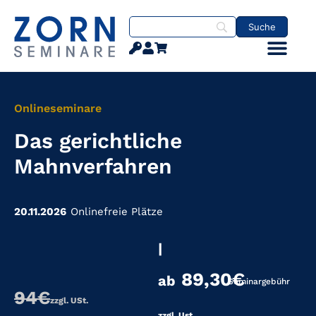
Onlineseminare
Das gerichtliche
Mahnverfahren
20.11.2026
Online
freie Plätze
|
89,30€
ab
Seminargebühr
94€
zzgl. USt.
zzgl. Ust.