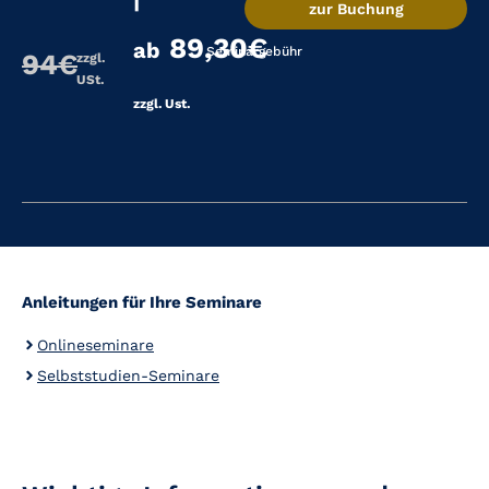
|
zur Buchung
89,30€
ab
Seminargebühr
94€
zzgl.
USt.
zzgl. Ust.
Anleitungen für Ihre Seminare
Onlineseminare
Selbststudien-Seminare