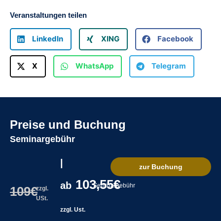
Veranstaltungen teilen
LinkedIn
XING
Facebook
X
WhatsApp
Telegram
Preise und Buchung
Seminargebühr
|
zur Buchung
103,55€
ab
Seminargebühr
109€
zzgl.
USt.
zzgl. Ust.