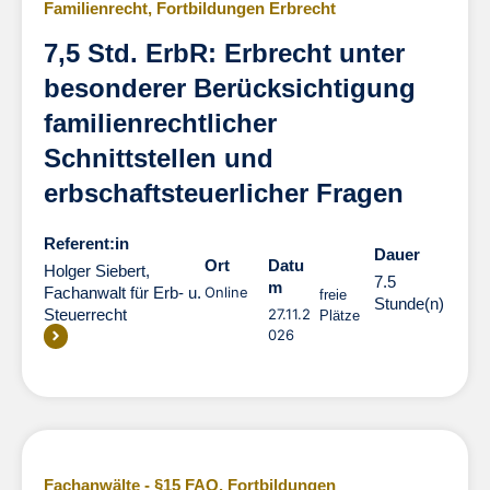
Familienrecht
,
Fortbildungen Erbrecht
7,5 Std. ErbR: Erbrecht unter
besonderer Berücksichtigung
familienrechtlicher
Schnittstellen und
erbschaftsteuerlicher Fragen
Referent:in
Dauer
Dauer
Ort
Datu
Holger Siebert,
7.5
m
Fachanwalt für Erb- u.
Online
freie
Stunde(n)
Steuerrecht
27.11.2
Plätze
026
Fachanwälte - §15 FAO
,
Fortbildungen