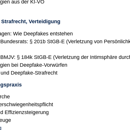
egien aus der KI-VO
 Strafrecht, Verteidigung
agen: Wie Deepfakes entstehen
Bundesrats: § 201b StGB-E (Verletzung von Persönlichk
 BMJV: § 184k StGB-E (Verletzung der Intimsphäre durc
egien bei Deepfake-Vorwürfen
O und Deepfake-Strafrecht
ngspraxis
rche
rschwiegenheitspflicht
d Effizienzsteigerung
euge
g