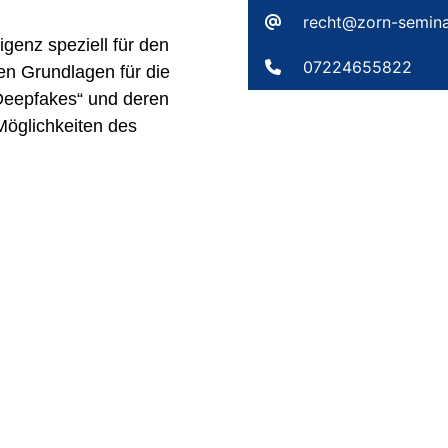
recht@zorn-semina
genz speziell für den
07224655822
n Grundlagen für die
Deepfakes“ und deren
Möglichkeiten des