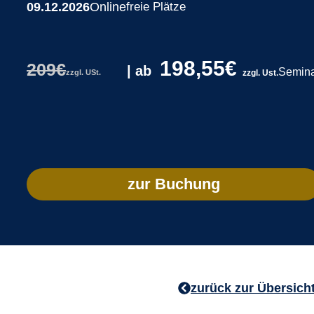
09.12.2026
Online
freie Plätze
198,55€
209€
|
ab
Semina
zzgl. USt.
zzgl. Ust.
zur Buchung
zurück zur Übersich