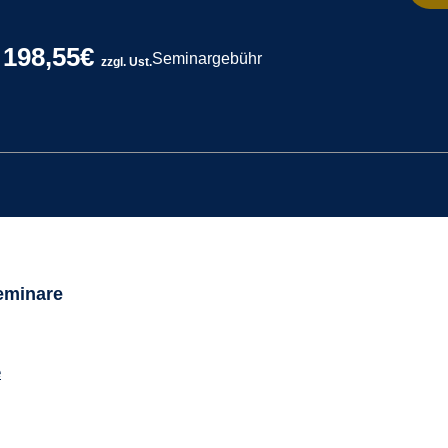
198,55€
Seminargebühr
zzgl. Ust.
Seminare
e