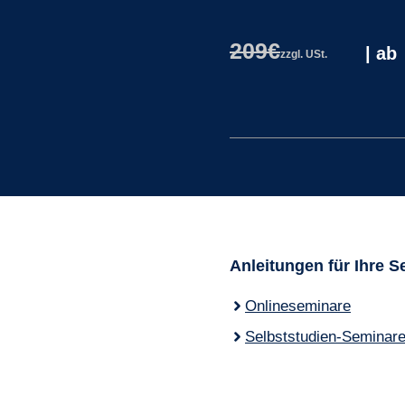
209€
|
ab
zzgl. USt.
Anleitungen für Ihre 
Onlineseminare
Selbststudien-Seminar