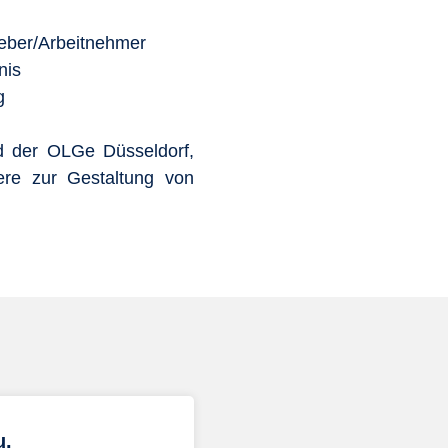
geber/Arbeitnehmer
nis
g
nd der OLGe Düsseldorf,
ere zur Gestaltung von
u.