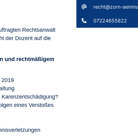
recht@zorn-semina
07224655822
uftragten Rechtsanwalt
t der Dozent auf die
en und rechtmäßigem
. 2019
altung
it Karenzentschädigung?
olgen eines Verstoßes
nisverletzungen