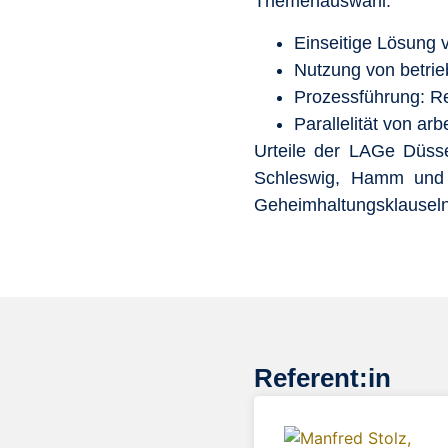
Themenauswahl:
Einseitige Lösung 
Nutzung von betrie
Prozessführung: R
Parallelität von a
Urteile der LAGe Düsse
Schleswig, Hamm und S
Geheimhaltungsklause
Referent:in