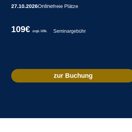
27.10.2026
Online
freie Plätze
109€
Seminargebühr
zzgl. USt.
zur Buchung