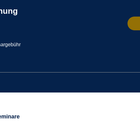
chung
argebühr
Seminare