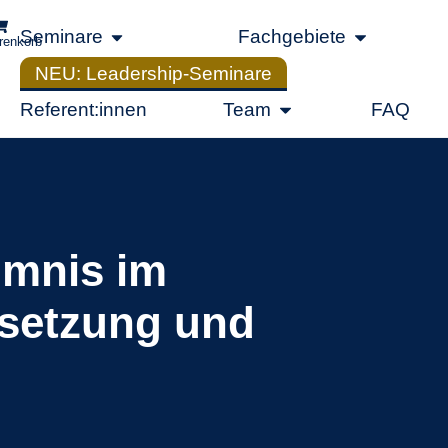
Seminare
Fachgebiete
renkorb
NEU: Leadership-Seminare
Referent:innen
Team
FAQ
imnis im
hsetzung und